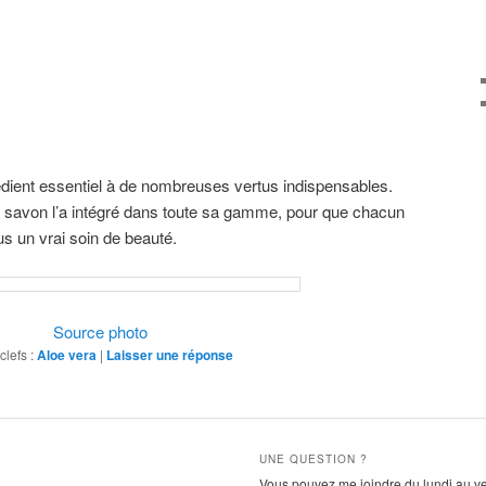
édient essentiel à de nombreuses vertus indispensables.
 savon l’a intégré dans toute sa gamme, pour que chacun
s un vrai soin de beauté.
Source photo
clefs :
Aloe vera
|
Laisser une réponse
UNE QUESTION ?
Vous pouvez me joindre du lundi au v