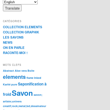
CATÉGORIES
COLLECTION ELEMENTS
COLLECTION GRAPHIK
LES SAVONS
NEWS
ON EN PARLE
RACONTE-MOI !
MOTS CLEFS
Abstract
Aloe vera
Boîte
elements
flame
Inked
Saponification à
Karité
pure
Savon
froid
savon;
artiste;univers
creatif;rock;metal;bd;dessinateur