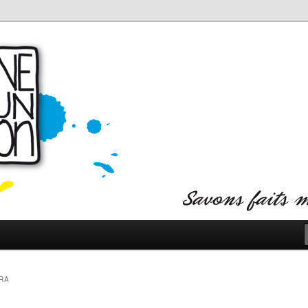
s !
 UN SAVON
RA